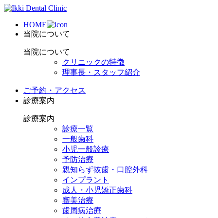
HOME
当院について
当院について
クリニックの特徴
理事長・スタッフ紹介
ご予約・アクセス
診療案内
診療案内
診療一覧
一般歯科
小児一般診療
予防治療
親知らず抜歯・口腔外科
インプラント
成人・小児矯正歯科
審美治療
歯周病治療