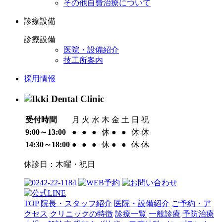
その他自費治療について
診療設備
診療設備
医院・設備紹介
技工所案内
採用情報
受付時間
月
火
水
木
金
土
日
祝
9:00～13:00
●
●
●
休
●
●
休
休
14:30～18:00
●
●
●
休
●
●
休
休
休診日：木曜・祝日
TOP
院長・スタッフ紹介
医院・設備紹介
ご予約・ア
クセス
クリニックの特徴
診療一覧
一般診療
予防治療