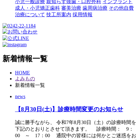
小児一般診療
親知らず抜歯・口腔外科
インプラント
成人・小児矯正歯科
審美治療
歯周病治療
その他自費
治療について
技工所案内
採用情報
新着情報一覧
HOME
よみもの
新着情報一覧
news
【8月30日(土)】診療時間変更のお知らせ
誠に勝手ながら、 令和7年8月30日（土）の診療時間を
下記のとおりとさせて頂きます。 診療時間： 9：
00 ～ 17：00 通院中の皆様には何かとご迷惑をお