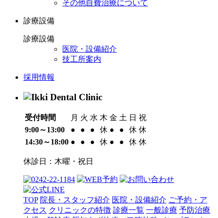
その他自費治療について
診療設備
診療設備
医院・設備紹介
技工所案内
採用情報
受付時間
月
火
水
木
金
土
日
祝
9:00～13:00
●
●
●
休
●
●
休
休
14:30～18:00
●
●
●
休
●
●
休
休
休診日：木曜・祝日
TOP
院長・スタッフ紹介
医院・設備紹介
ご予約・ア
クセス
クリニックの特徴
診療一覧
一般診療
予防治療