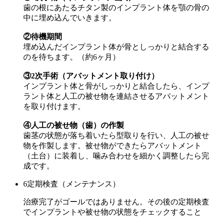
歯の根にあたるチタン製のインプラント体を顎の骨の
中に埋め込んでいきます。
②待機期間
埋め込んだインプラント体が骨としっかりと結合する
のを待ちます。（約6ヶ月）
③2次手術（アバットメント取り付け）
インプラント体と骨がしっかりと結合したら、インプ
ラント体と人工の被せ物を連結させるアバットメント
を取り付けます。
④人工の被せ物（歯）の作製
歯茎の状態が落ち着いたら型取りを行い、人工の被せ
物を作製します。被せ物ができたらアバットメント
（土台）に装着し、噛み合わせを細かく調整したら完
成です。
6
定期検査（メンテナンス）
治療完了がゴールではありません。その後の定期検査
でインプラントや被せ物の状態をチェックすること