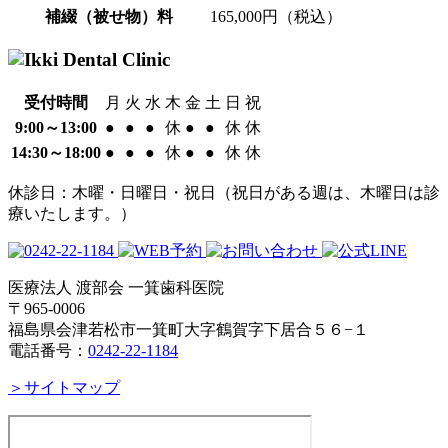
補綴（被せ物）料
165,000円（税込）
受付時間
月
火
水
木
金
土
日
祝
9:00～13:00
●
●
●
休
●
●
休
休
14:30～18:00
●
●
●
休
●
●
休
休
休診日：木曜・日曜日・祝日（祝日がある週は、木曜日は診
療いたします。）
医療法人 渡部会 一箕歯科医院
〒965-0006
福島県会津若松市一箕町大字鶴賀字下居合５６−１
電話番号：
0242-22-1184
＞サイトマップ