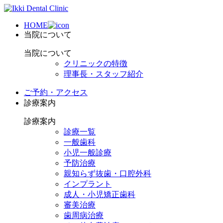
HOME
当院について
当院について
クリニックの特徴
理事長・スタッフ紹介
ご予約・アクセス
診療案内
診療案内
診療一覧
一般歯科
小児一般診療
予防治療
親知らず抜歯・口腔外科
インプラント
成人・小児矯正歯科
審美治療
歯周病治療