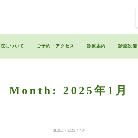
当院について
ご予約・アクセス
診療案内
診療設備
クの特徴
診療一覧
医院・設備紹介
スタッフ紹介
一般歯科
技工所案内
Month: 2025年1月
小児一般診療
予防治療
親知らず抜歯・口腔外科
HOME
2025
1月
インプラント