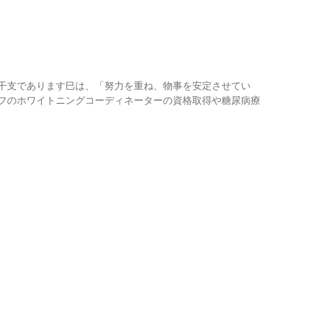
成人・小児矯正歯科
審美治療
歯周病治療
年の干支であります巳は、「努力を重ね、物事を安定させてい
ッフのホワイトニングコーディネーターの資格取得や糖尿病療
その他自費治療について