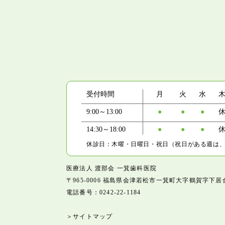
受付時間
月
火
水
9:00～13:00
●
●
●
14:30～18:00
●
●
●
休診日：木曜・日曜日・祝日（祝日がある週は
医療法人 渡部会 一箕歯科医院
〒965-0006
福島県会津若松市一箕町大字鶴賀字下居
電話番号：
0242-22-1184
＞サイトマップ