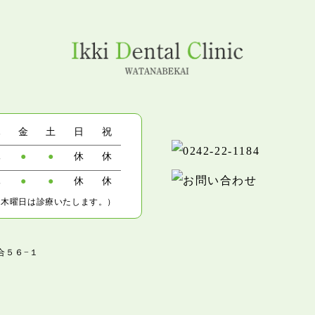
木
金
土
日
祝
休
●
●
休
休
休
●
●
休
休
、木曜日は診療いたします。）
合５６−１